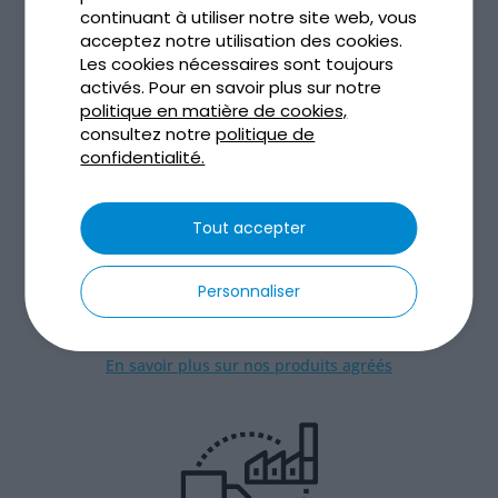
continuant à utiliser notre site web, vous
acceptez notre utilisation des cookies.
Les cookies nécessaires sont toujours
activés. Pour en savoir plus sur notre
politique en matière de cookies,
consultez notre
politique de
confidentialité.
Agréments Ministériels
Tout accepter
Tous nos dispositifs d’assainissement individuel sont
agréés par les Ministères de l’Environnement et de
Personnaliser
la Santé.
En savoir plus sur nos produits agréés