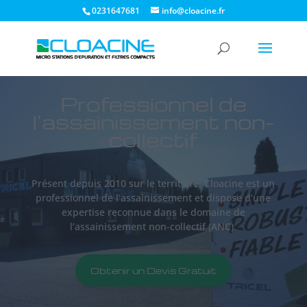
0231647681
info@cloacine.fr
Professionnel de
l’assainissement non-
collectif
Présent depuis 2010 sur le territoire, Cloacine est un
professionnel de l’assainissement et dispose d’une
expertise reconnue dans le domaine de
l’assainissement non-collectif (ANC).
Obtenir un Devis Gratuit