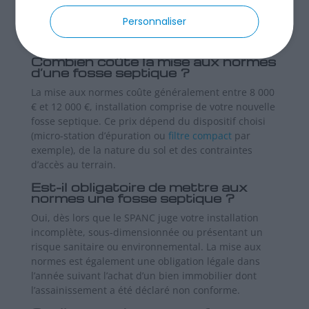
Consultez notre FAQ sur la mise aux normes d’une
Personnaliser
fosse septique pour mieux comprendre la
réglementation ANC en vigueur.
Combien coûte la mise aux normes
d’une fosse septique ?
La mise aux normes coûte généralement entre 8 000
€ et 12 000 €, installation comprise de votre nouvelle
fosse septique. Ce prix dépend du dispositif choisi
(micro-station d’épuration ou
filtre compact
par
exemple), de la nature du sol et des contraintes
d’accès au terrain.
Est-il obligatoire de mettre aux
normes une fosse septique ?
Oui, dès lors que le SPANC juge votre installation
incomplète, sous-dimensionnée ou présentant un
risque sanitaire ou environnemental. La mise aux
normes est également une obligation légale dans
l’année suivant l’achat d’un bien immobilier dont
l’assainissement a été déclaré non conforme.