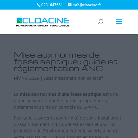
0231647681
info@cloacine.fr
Mise aux normes de
fosse septique : guide et
réglementation ANC
Fév 10, 2026
|
Assainissement non collectif
La
mise aux normes d’une fosse septique
est une
étape souvent redoutée par les propriétaires,
notamment après un contrôle du SPANC.
Pourtant, assurer la conformité de votre installation
d’assainissement individuel est essentiel pour la
protection de l’environnement et la valorisation de
votre habitation. Que vous soyez en phase de