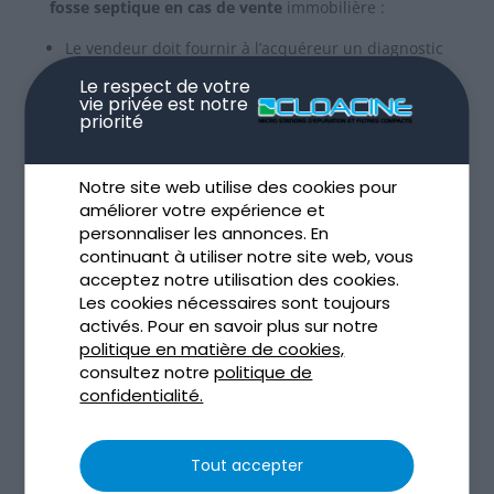
fosse septique en cas de vente
immobilière :
Le vendeur doit fournir à l’acquéreur un diagnostic
datant de moins de trois ans.
Le respect de votre
vie privée est notre
Si le rapport conclut à l’absence de conformité,
priorité
l’acquéreur dispose d’un délai d’un an après
l’achat pour réaliser les travaux de mise en
Notre site web utilise des cookies pour
conformité.
améliorer votre expérience et
personnaliser les annonces. En
Faire installer une
micro-station d’épuration
Tricel
continuant à utiliser notre site web, vous
avant la vente de votre bien peut ainsi devenir un
acceptez notre utilisation des cookies.
argument majeur pour rassurer les acheteurs.
Les cookies nécessaires sont toujours
activés. Pour en savoir plus sur notre
Que vous ayez pour projet de vendre votre maison
politique en matière de cookies,
ou d’y rester, la mise aux normes de votre fosse
consultez notre
politique de
septique conformément à la
réglementation ANC
confidentialité.
est indispensable.
Tout accepter
FAQ sur la mise aux normes d’une
fosse septique