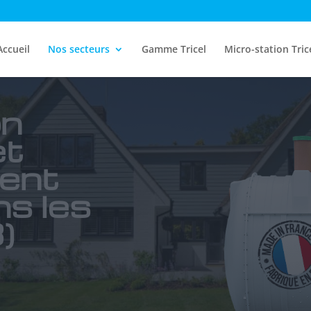
Accueil
Nos secteurs
Gamme Tricel
Micro-station Tric
on
et
ent
ns les
)