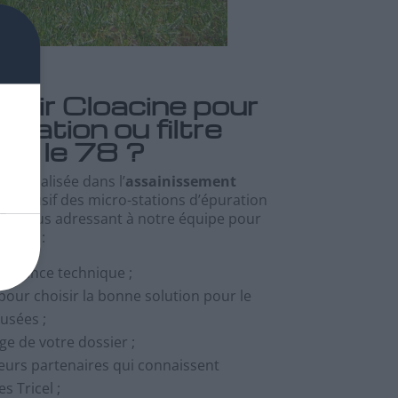
isir Cloacine pour
station ou filtre
ns le 78 ?
 spécialisée dans l’
assainissement
ur exclusif des micro-stations d’épuration
l. En vous adressant à notre équipe pour
iez de :
ssistance technique ;
pour choisir la bonne solution pour le
usées ;
e de votre dossier ;
teurs partenaires qui connaissent
 Tricel ;