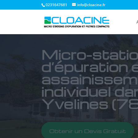
0231647681
info@cloacine.fr
Micro-stati
d’épuration 
assainissem
individuel da
Yvelines (78
Obtenir un Devis Gratuit