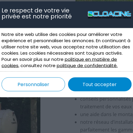
Le respect de votre vie
privée est notre priorité
Pourquoi cho
Notre site web utilise des cookies pour améliorer votre
expérience et personnaliser les annonces. En continuant à
votre micro-
utiliser notre site web, vous acceptez notre utilisation des
compact da
cookies. Les cookies nécessaires sont toujours activés.
Pour en savoir plus sur notre
politique en matière de
Notre société Cloacine est
cookies,
consultez notre
politique de confidentialité.
individuel
, et distribute
et filtres compacts Trice
votre projet, vous bénéfic
Personnaliser
Tout accepter
la réactivité de notre a
conseils personnalisés 
traitement de vos eaux 
une aide dans le montag
notre réseau d’installa
parfaitement les gammes