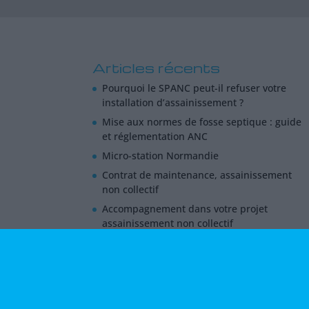
Articles récents
Pourquoi le SPANC peut-il refuser votre
installation d’assainissement ?
Mise aux normes de fosse septique : guide
et réglementation ANC
Micro-station Normandie
Contrat de maintenance, assainissement
non collectif
Accompagnement dans votre projet
assainissement non collectif
Cloacine - 166 Rue des Frères Lumière - Lisieux - No
du groupe Tricel